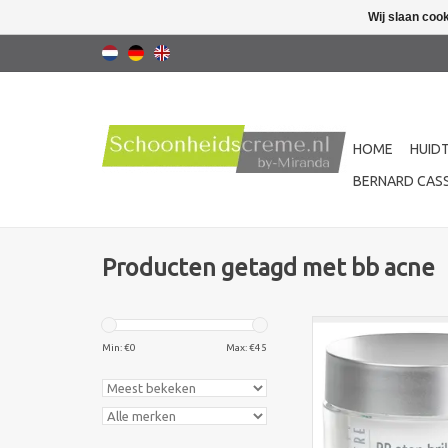
Wij slaan coo
HOME
HUID
BERNARD CASS
Producten getagd met bb acne
Bernard cassiere 
brillance, Bernard ca
Min: €
0
Max: €
45
stop shine. Zeg vaa
glans!
Deze BB treatment (
met een BIO plant
(munt, salie en rozem