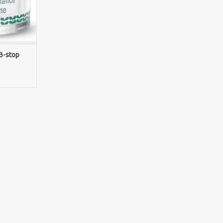
ifiëren van
ake-upbasis
NKELWAGEN
B-stop