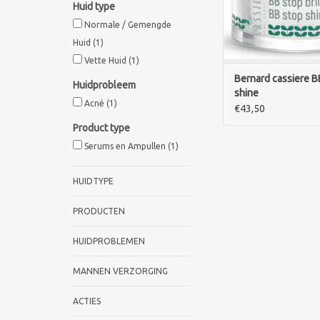
Huid type
het egaliseren en mat
Normale / Gemengde
de huid. Ideaal als m
Huid
(1)
TOEVOEGEN AAN WI
Vette Huid
(1)
Bernard cassiere B
Huidprobleem
shine
Acné
(1)
€43,50
Product type
Serums en Ampullen
(1)
HUIDTYPE
PRODUCTEN
HUIDPROBLEMEN
MANNEN VERZORGING
ACTIES