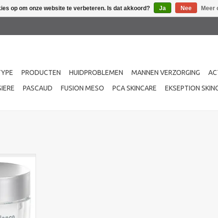
kies op om onze website te verbeteren. Is dat akkoord?
Ja
Nee
Meer 
TYPE
PRODUCTEN
HUIDPROBLEMEN
MANNEN VERZORGING
AC
IERE
PASCAUD
FUSION MESO
PCA SKINCARE
EKSEPTION SKIN
BB stop
ssiere BB-
rwel tegen
Blur Balm)
encomplex
arijn) voor