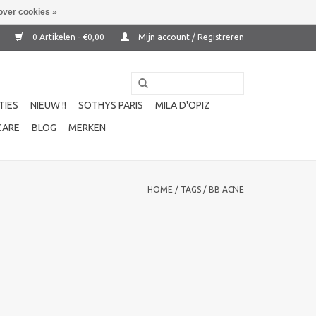
over cookies »
0 Artikelen - €0,00
Mijn account / Registreren
TIES
NIEUW !!
SOTHYS PARIS
MILA D'OPIZ
CARE
BLOG
MERKEN
HOME
/
TAGS
/
BB ACNE