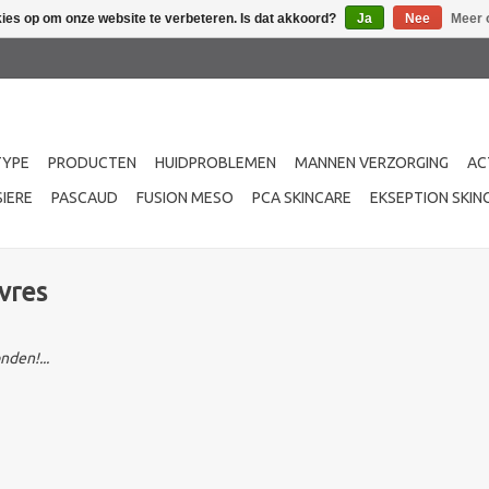
kies op om onze website te verbeteren. Is dat akkoord?
Ja
Nee
Meer 
TYPE
PRODUCTEN
HUIDPROBLEMEN
MANNEN VERZORGING
AC
IERE
PASCAUD
FUSION MESO
PCA SKINCARE
EKSEPTION SKIN
vres
den!...