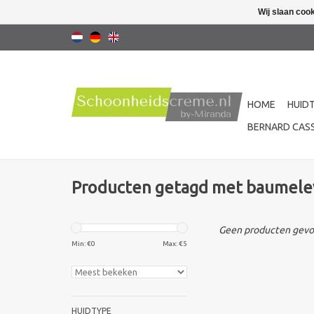
Wij slaan coo
HOME
HUID
BERNARD CASS
Producten getagd met baumele
Geen producten gevon
Min: €
0
Max: €
5
HUIDTYPE