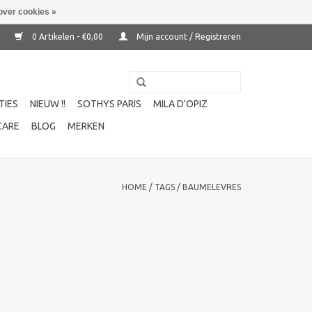
over cookies »
0 Artikelen - €0,00
Mijn account / Registreren
TIES
NIEUW !!
SOTHYS PARIS
MILA D'OPIZ
CARE
BLOG
MERKEN
HOME
/
TAGS
/
BAUMELEVRES