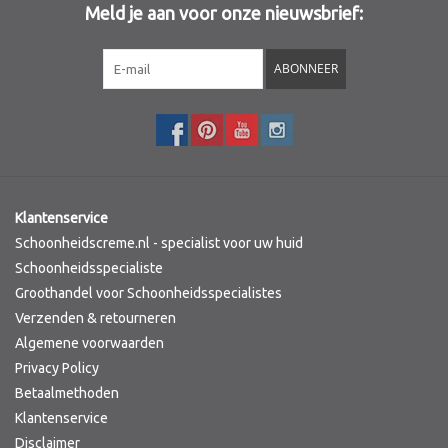
Meld je aan voor onze nieuwsbrief:
Sothys Paris
ABONNEER
Mila d'Opiz
Bernard cassiere
Pascaud
Klantenservice
Schoonheidscreme.nl - specialist voor uw huid
Fusion Meso
Schoonheidsspecialiste
Groothandel voor Schoonheidsspecialistes
Verzenden & retourneren
PCA SKINCARE
Algemene voorwaarden
Privacy Policy
Ekseption Skincare
Betaalmethoden
Klantenservice
Blog
Disclaimer