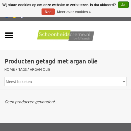
Wij slaan cookies op om onze website te verbeteren. Is dat akkoord?
Ja
Nee
Meer over cookies »
0 Artikelen - €0,00
Home
Huidtype
Producten getagd met argan olie
Producten
HOME
/
TAGS
/
ARGAN OLIE
Huidproblemen
Mannen verzorging
Geen producten gevonden!...
Acties
Nieuw !!