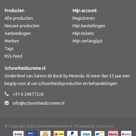
Producten
Mijn account
Merken
Alle producten
Registreren
Nieuwe producten
Mijn bestellingen
Aanbiedingen
Mijn tickets
Merken
Mijn verlanglijst
Tags
RSS-feed
Schoonheidscreme.nl
Onderdeel van Salons de Bock by Miranda. Al meer dan 25 jaar een
begrip voor al uw schoonheidsproducten en behandelingen
+31 6 26877226
info@schoonheidscreme.nl
© Copyright 2026 Schoonheidscreme.nl - Powered by
Lightspeed