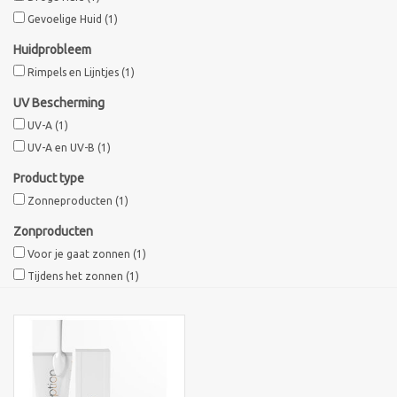
Gevoelige Huid
(1)
Sothys Paris
Huidprobleem
Rimpels en Lijntjes
(1)
Mila d'Opiz
UV Bescherming
UV-A
(1)
Bernard cassiere
UV-A en UV-B
(1)
Product type
Pascaud
Zonneproducten
(1)
Zonproducten
Fusion Meso
Voor je gaat zonnen
(1)
Tijdens het zonnen
(1)
PCA SKINCARE
Ekseption Skincare
Blog