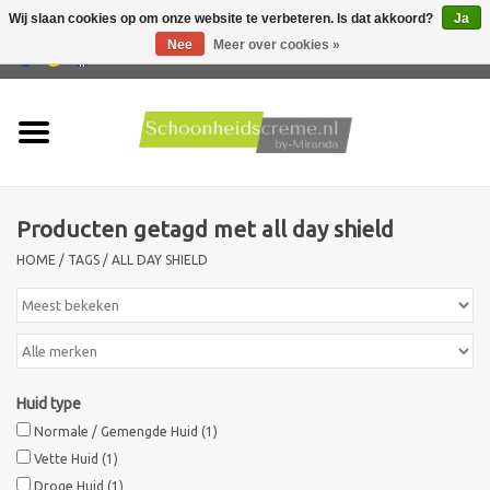
Wij slaan cookies op om onze website te verbeteren. Is dat akkoord?
Ja
Nee
Meer over cookies »
0 Artikelen - €0,00
Home
Huidtype
Producten getagd met all day shield
Producten
HOME
/
TAGS
/
ALL DAY SHIELD
Huidproblemen
Mannen verzorging
Huid type
Acties
Normale / Gemengde Huid
(1)
Vette Huid
(1)
Nieuw !!
Droge Huid
(1)