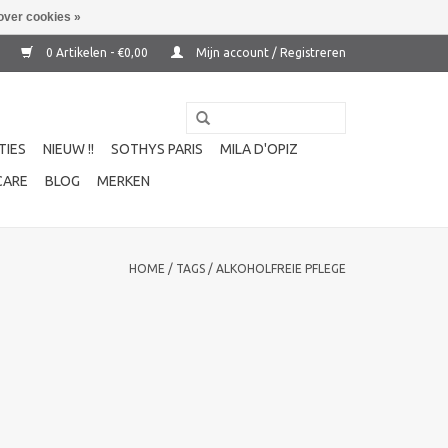
over cookies »
0 Artikelen - €0,00
Mijn account / Registreren
TIES
NIEUW !!
SOTHYS PARIS
MILA D'OPIZ
CARE
BLOG
MERKEN
HOME
/
TAGS
/
ALKOHOLFREIE PFLEGE