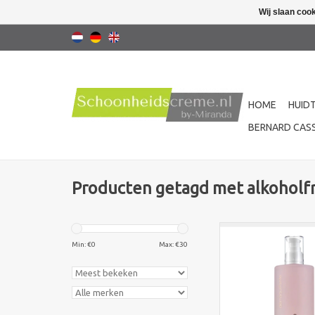
Wij slaan coo
HOME
HUID
BERNARD CASS
Producten getagd met alkoholfr
Kalmerende en hyd
lotion met rozenextr
Min: €
0
Max: €
30
huid verfrist, verzach
waarde herstelt. Ide
gevoelige en drog
TOEVOEGEN AAN WI