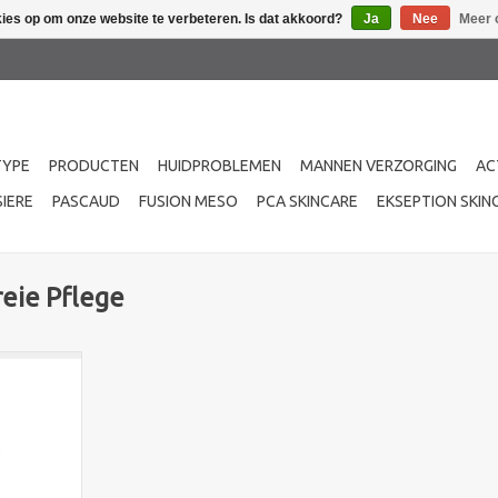
kies op om onze website te verbeteren. Is dat akkoord?
Ja
Nee
Meer 
TYPE
PRODUCTEN
HUIDPROBLEMEN
MANNEN VERZORGING
AC
IERE
PASCAUD
FUSION MESO
PCA SKINCARE
EKSEPTION SKIN
eie Pflege
raterende
act die de
t en de pH-
aal voor de
e huid.
NKELWAGEN