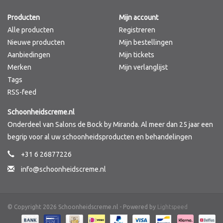
Producten
Mijn account
Merken
Alle producten
Registreren
Nieuwe producten
Mijn bestellingen
Aanbiedingen
Mijn tickets
Merken
Mijn verlanglijst
Tags
RSS-feed
Schoonheidscreme.nl
Onderdeel van Salons de Bock by Miranda. Al meer dan 25 jaar een
begrip voor al uw schoonheidsproducten en behandelingen
+31 6 26877226
info@schoonheidscreme.nl
© Copyright 2026 Schoonheidscreme.nl - Powered by
Lightspeed