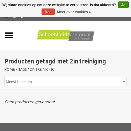
Wij slaan cookies op om onze website te verbeteren. Is dat akkoord?
Ja
Nee
Meer over cookies »
0 Artikelen - €0,00
Home
Huidtype
Producten getagd met 2in1reiniging
Producten
HOME
/
TAGS
/
2IN1REINIGING
Huidproblemen
Mannen verzorging
Geen producten gevonden!...
Acties
Nieuw !!