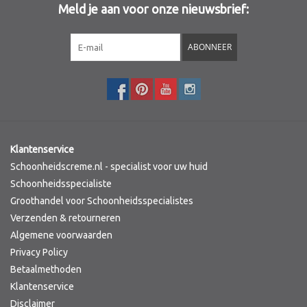
Meld je aan voor onze nieuwsbrief:
Sothys Paris
ABONNEER
Mila d'Opiz
Bernard cassiere
Pascaud
Klantenservice
Schoonheidscreme.nl - specialist voor uw huid
Fusion Meso
Schoonheidsspecialiste
Groothandel voor Schoonheidsspecialistes
Verzenden & retourneren
PCA SKINCARE
Algemene voorwaarden
Privacy Policy
Ekseption Skincare
Betaalmethoden
Klantenservice
Blog
Disclaimer