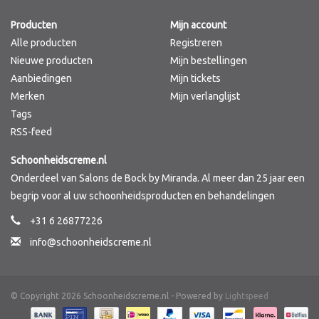
Producten
Mijn account
Merken
Alle producten
Registreren
Nieuwe producten
Mijn bestellingen
Aanbiedingen
Mijn tickets
Merken
Mijn verlanglijst
Tags
RSS-feed
Schoonheidscreme.nl
Onderdeel van Salons de Bock by Miranda. Al meer dan 25 jaar een
begrip voor al uw schoonheidsproducten en behandelingen
+31 6 26877226
info@schoonheidscreme.nl
© Copyright 2026 Schoonheidscreme.nl - Powered by
Lightspeed