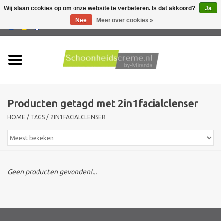
Wij slaan cookies op om onze website te verbeteren. Is dat akkoord?
Ja
Nee
Meer over cookies »
0 Artikelen - €0,00
Home
Huidtype
Producten getagd met 2in1facialclenser
Producten
HOME
/
TAGS
/
2IN1FACIALCLENSER
Huidproblemen
Mannen verzorging
Geen producten gevonden!...
Acties
Nieuw !!