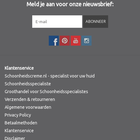
Meld je aan voor onze nieuwsbrief:
Sothys Paris
ABONNEER
Mila d'Opiz
Bernard cassiere
Pascaud
Klantenservice
Schoonheidscreme.nl - specialist voor uw huid
Fusion Meso
Schoonheidsspecialiste
Groothandel voor Schoonheidsspecialistes
Verzenden & retourneren
PCA SKINCARE
Algemene voorwaarden
Privacy Policy
Ekseption Skincare
Betaalmethoden
Klantenservice
Blog
Disclaimer