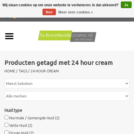
Wij slaan cookies op om onze website te verbeteren. Is dat akkoord?
Ja
Nee
Meer over cookies »
0 Artikelen - €0,00
Home
Huidtype
Producten getagd met 24 hour cream
Producten
HOME
/
TAGS
/
24 HOUR CREAM
Huidproblemen
Mannen verzorging
Huid type
Acties
Normale / Gemengde Huid
(2)
Vette Huid
(2)
Nieuw !!
Droge Huid
(2)