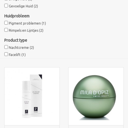
Gevoelige Huid
(2)
Sothys Paris
Huidprobleem
Pigment problemen
(1)
Mila d'Opiz
Rimpels en Lijntjes
(2)
Product type
Bernard cassiere
Nachtcreme
(2)
Facelift
(1)
Pascaud
Fusion Meso
PCA SKINCARE
Ekseption Skincare
Blog