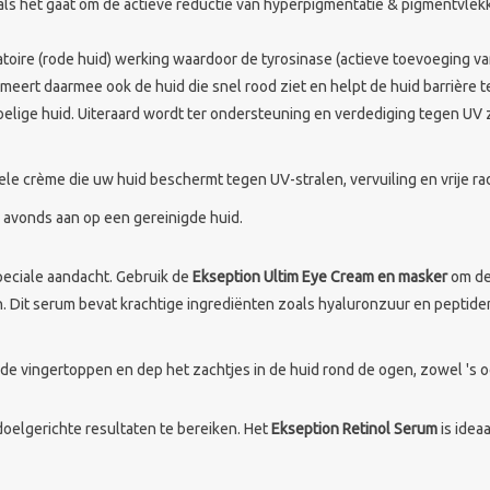
als het gaat om de actieve reductie van hyperpigmentatie & pigmentvlek
matoire (rode huid) werking waardoor de tyrosinase (actieve toevoeging 
meert daarmee ook de huid die snel rood ziet en helpt de huid barrière 
voelige huid. Uiteraard wordt ter ondersteuning en verdediging tegen UV
ele crème die uw huid beschermt tegen UV-stralen, vervuiling en vrije ra
 avonds aan op een gereinigde huid.
peciale aandacht. Gebruik de
Ekseption Ultim Eye Cream en masker
om de 
. Dit serum bevat krachtige ingrediënten zoals hyaluronzuur en peptiden
e vingertoppen en dep het zachtjes in de huid rond de ogen, zowel 's o
oelgerichte resultaten te bereiken. Het
Ekseption Retinol Serum
is idea