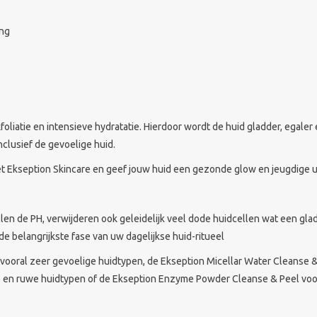
ing
liatie en intensieve hydratatie. Hierdoor wordt de huid gladder, egaler
nclusief de gevoelige huid.
t Ekseption Skincare en geef jouw huid een gezonde glow en jeugdige ui
ellen de PH, verwijderen ook geleidelijk veel dode huidcellen wat een gla
de belangrijkste fase van uw dagelijkse huid-ritueel
 vooral zeer gevoelige huidtypen, de Ekseption Micellar Water Cleanse
 en ruwe huidtypen of de Ekseption Enzyme Powder Cleanse & Peel voor a