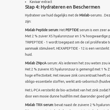
Kaviaar extract
Stap 4: Hydrateren en Beschermen
Hydrateer uw huid dagelijks met de
Mixlab-
serums . Dez
zijn:
Mixlab Peptide serum
: Het
PEPTIDE
serum is een zeer ac
Met 2 % zuiver XS hyaluronzuur en 5 % hoogwaardige p
TRIPEPTIDE - 1 wordt toegepast om de cel proliferatie te
aanmaak stimuleert. HEXAPEPTIDE - 12 is een versterkt 
huid.
Mixlab ZNpcA
-serum: Als iedereen het zou weten zou i
Het 2 % zuivere XS hyaluronzuur is gemengd met 1 % Zi
hoge effectiviteit. Het nieuwe zink concentraat heeft oo
obligo-essentiele stoffen, werkt anti-seborrisch (hui
Het L-PCA versterkt de bio-activiteit van het zink zoda
door een mooie dunne huidfilm met daaronder goed gehy
Mixlab TRX-serum
: bevat naast de zuivere 2 % hyaluron