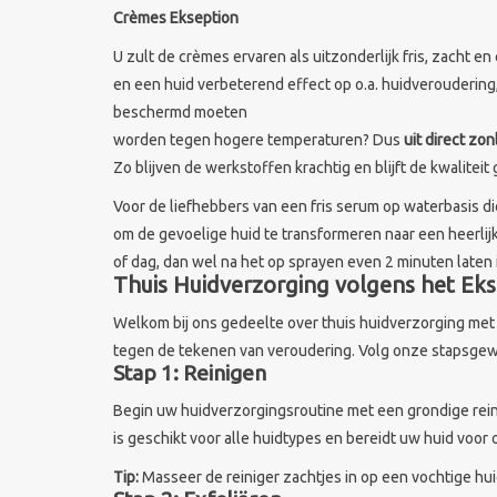
Crèmes Ekseption
U zult de crèmes ervaren als uitzonderlijk fris, zacht 
en een huid verbeterend effect op o.a. huidveroudering
beschermd moeten
worden tegen hogere temperaturen? Dus
uit direct zo
Zo blijven de werkstoffen krachtig en blijft de kwalitei
Voor de liefhebbers van een fris serum op waterbasis di
om de gevoelige huid te transformeren naar een heerlijk
of dag, dan wel na het op sprayen even 2 minuten laten 
Thuis Huidverzorging volgens het Eks
Welkom bij ons gedeelte over thuis huidverzorging met 
tegen de tekenen van veroudering. Volg onze stapsgewi
Stap 1: Reinigen
Begin uw huidverzorgingsroutine met een grondige rein
is geschikt voor alle huidtypes en bereidt uw huid voor
Tip:
Masseer de reiniger zachtjes in op een vochtige hui