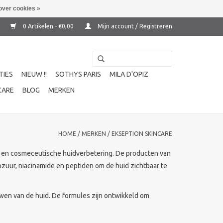
over cookies »
0 Artikelen - €0,00
Mijn account / Registreren
TIES
NIEUW !!
SOTHYS PARIS
MILA D'OPIZ
CARE
BLOG
MERKEN
HOME
/
MERKEN
/
EKSEPTION SKINCARE
en en cosmeceutische huidverbetering. De producten van
zuur, niacinamide en peptiden om de huid zichtbaar te
uwen van de huid. De formules zijn ontwikkeld om