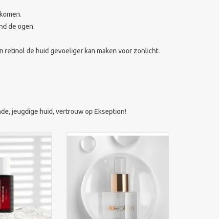
rkomen.
ond de ogen.
retinol de huid gevoeliger kan maken voor zonlicht.
de, jeugdige huid, vertrouw op Ekseption!
lab Hyaluronic
Ekseption Matcha Tea Mist 400
rum vermindert
ml is een alcoholvrije
eert intensief en
gezichtsmist met matcha-extract
gevoelige huid en
die de huid hydrateert, kalmeert
acea.
en verfrist. Ideaal als toner of
opfrissende spray voor alle
N WINKELWAGEN
huidtypes.
TOEVOEGEN AAN WINKELWAGEN