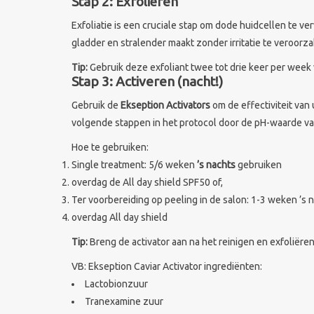
Stap 2: Exfoliëren
Exfoliatie is een cruciale stap om dode huidcellen te v
gladder en stralender maakt zonder irritatie te veroorz
Tip:
Gebruik deze exfoliant twee tot drie keer per week 
Stap 3: Activeren (nacht!)
Gebruik de
Ekseption Activators
om de effectiviteit van
volgende stappen in het protocol door de pH-waarde va
Hoe te gebruiken:
Single treatment: 5/6 weken
’s nachts
gebruiken
overdag de All day shield SPF50 of,
Ter voorbereiding op peeling in de salon: 1-3 weken ’s 
overdag All day shield
Tip:
Breng de activator aan na het reinigen en exfoliëre
VB: Ekseption Caviar Activator ingrediënten:
Lactobionzuur
Tranexamine zuur