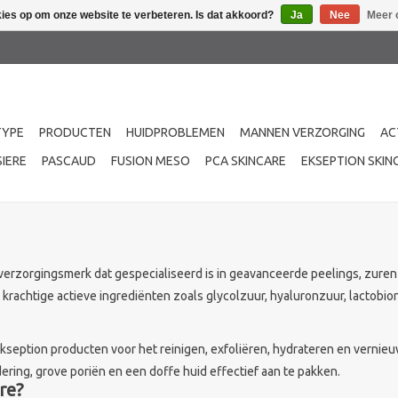
kies op om onze website te verbeteren. Is dat akkoord?
Ja
Nee
Meer 
TYPE
PRODUCTEN
HUIDPROBLEMEN
MANNEN VERZORGING
AC
IERE
PASCAUD
FUSION MESO
PCA SKINCARE
EKSEPTION SKIN
idverzorgingsmerk dat gespecialiseerd is in geavanceerde peelings, zur
achtige actieve ingrediënten zoals glycolzuur, hyaluronzuur, lactobion
 Ekseption producten voor het reinigen, exfoliëren, hydrateren en vernie
ing, grove poriën en een doffe huid effectief aan te pakken.
re?