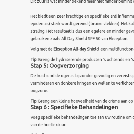
Dit zuur is wat minder bekend maar niet minder bemind 
Het biedt een zeer krachtige en specifieke anti inflam
epidermis) sterk wordt geremd.( bruine vlekken) Het kal
straling. Het resultaat is dus een egalere en minder ge
gebruiken zoals All Day Shield SPF 50 van Ekseption.
Volg met de
Ekseption All-day Shield
, een multifunction
Tip:
Breng de hydraterende producten 's ochtends en 's
Stap 5: Oogverzorging
De huid rond de ogen is bijzonder gevoelig en vereist s
verminderen en donkere kringen en wallen te verlichten
oogzone.
Tip:
Breng een kleine hoeveelheid van de crème aan op d
Stap 6 : Specifieke Behandelingen
Voeg specifieke behandelingen toe aan uw routine om d
van de huidtextuur.