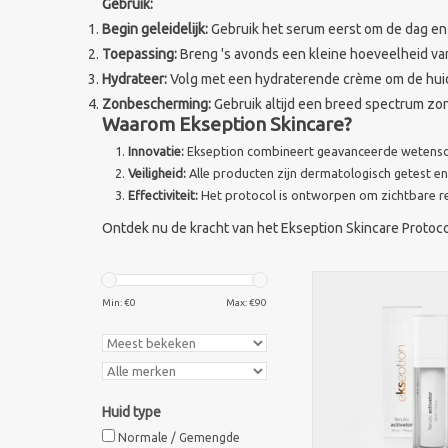
Gebruik:
Begin geleidelijk:
Gebruik het serum eerst om de dag en 
Toepassing:
Breng 's avonds een kleine hoeveelheid van
Hydrateer:
Volg met een hydraterende crème om de huid
Zonbescherming:
Gebruik altijd een breed spectrum zo
Waarom Ekseption Skincare?
Innovatie:
Ekseption combineert geavanceerde wetenscha
Veiligheid:
Alle producten zijn dermatologisch getest en 
Effectiviteit:
Het protocol is ontworpen om zichtbare re
Ontdek nu de kracht van het Ekseption Skincare Protoco
Ekseption Ferulic Acti
exfolieert, hydrat
Min: €
0
Max: €
90
vermindert pigmentv
fijne lijntjes voor e
stralende hui
TOEVOEGEN AAN WI
Huid type
Normale / Gemengde