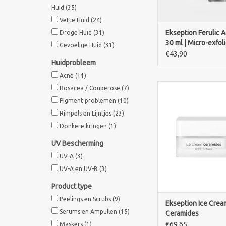
Huid
(35)
Vette Huid
(24)
Ekseption Ferulic A
Droge Huid
(31)
30 ml | Micro-exfol
Gevoelige Huid
(31)
Nachtcrème
€43,90
Huidprobleem
Acné
(11)
Ekseption Ice Cream
Rosacea / Couperose
(7)
kalmeert de gevoeli
Pigment problemen
(10)
hydrateert de rijp
Rimpels en Lijntjes
(23)
langdurig. Ceramiden
Donkere kringen
(1)
huid comfortabel, 
beschermd te h
UV Bescherming
TOEVOEGEN AAN WI
UV-A
(3)
UV-A en UV-B
(3)
Product type
Peelings en Scrubs
(9)
Ekseption Ice Crea
Serums en Ampullen
(15)
Ceramides
€69,65
Maskers
(1)