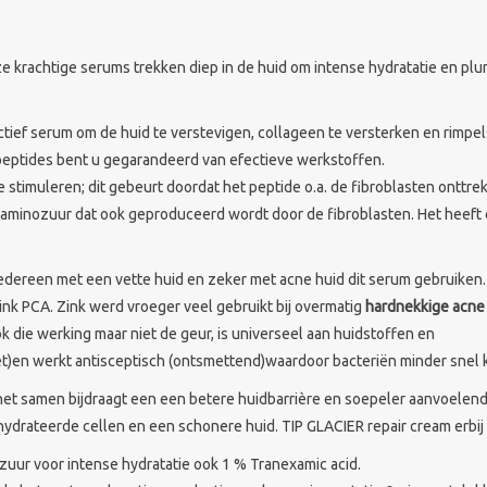
e krachtige serums trekken diep in de huid om intense hydratatie en pl
tief serum om de huid te verstevigen, collageen te versterken en rimpel
eptides bent u gegarandeerd van efectieve werkstoffen.
 stimuleren; dit gebeurt doordat het peptide o.a. de fibroblasten onttrek
aminozuur dat ook geproduceerd wordt door de fibroblasten. Het heeft ee
edereen met een vette huid en zeker met acne huid dit serum gebruiken.
nk PCA. Zink werd vroeger veel gebruikt bij overmatig
hardnekkige acne
k die werking maar niet de geur, is universeel aan huidstoffen en
dvet)en werkt antisceptisch (ontsmettend)waardoor bacteriën minder sne
t het samen bijdraagt een een betere huidbarrière en soepeler aanvoelend
drateerde cellen en een schonere huid. TIP GLACIER repair cream erbij 
zuur voor intense hydratatie ook 1 % Tranexamic acid.