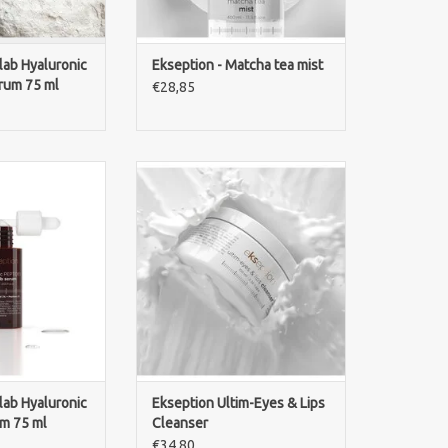
lab Hyaluronic
Ekseption - Matcha tea mist
rum 75 ml
€28,85
lab Hyaluronic
Ekseption Ultim-Eyes & Lips
erum met 2%
Cleanser verwijdert oog- en
en 5% peptiden
lipmake-up effectief en zacht.
verstevigt en
Geschikt voor waterproof make-
baar fijne lijntje
up en de gevoelige huid.
N WINKELWAGEN
TOEVOEGEN AAN WINKELWAGEN
lab Hyaluronic
Ekseption Ultim-Eyes & Lips
m 75 ml
Cleanser
€34,80