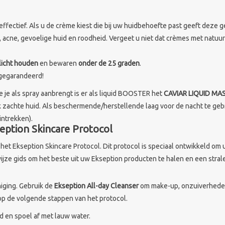
en effectief. Als u de crème kiest die bij uw huidbehoefte past geeft d
, acne, gevoelige huid en roodheid. Vergeet u niet dat crèmes met natu
nlicht houden
en bewaren
onder de 25 graden
.
t gegarandeerd!
e je als spray aanbrengt is er als liquid BOOSTER het
CAVIAR LIQUID MA
 zachte huid. Als beschermende/herstellende laag voor de nacht te gebru
intrekken).
eption Skincare Protocol
het Ekseption Skincare Protocol. Dit protocol is speciaal ontwikkeld om 
jze gids om het beste uit uw Ekseption producten te halen en een stral
iging. Gebruik de
Ekseption All-day Cleanser
om make-up, onzuiverheden 
 op de volgende stappen van het protocol.
d en spoel af met lauw water.