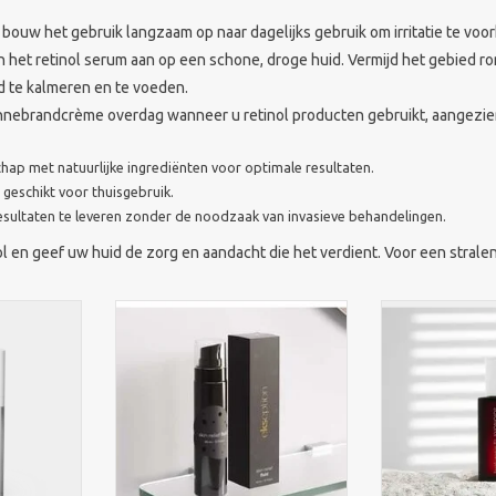
bouw het gebruik langzaam op naar dagelijks gebruik om irritatie te voo
 het retinol serum aan op een schone, droge huid. Vermijd het gebied r
 te kalmeren en te voeden.
nnebrandcrème overdag wanneer u retinol producten gebruikt, aangezien 
p met natuurlijke ingrediënten voor optimale resultaten.
geschikt voor thuisgebruik.
sultaten te leveren zonder de noodzaak van invasieve behandelingen.
l en geef uw huid de zorg en aandacht die het verdient. Voor een stralen
vator 30 ml
Kalmerend serum voor gevoelige
Ekseption Mix
eert en
en rode huid. Vermindert
Flavonoids Se
lekken en
roodheid, hydrateert intensief en
roodheid, hydrat
en gladde,
ondersteunt herstel van de
ondersteunt de 
d..
huidbarrière.
ros
NKELWAGEN
TOEVOEGEN AAN WINKELWAGEN
TOEVOEGEN AA