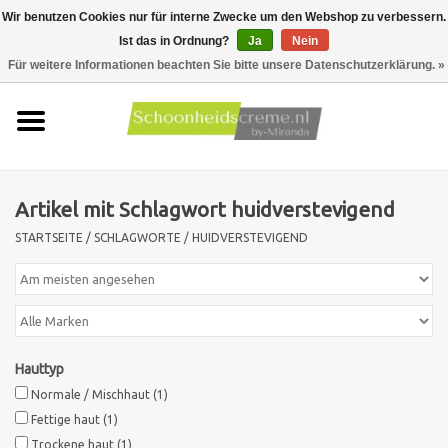
Wir benutzen Cookies nur für interne Zwecke um den Webshop zu verbessern.
Ist das in Ordnung?
Ja
Nein
0 Artikel - €0,00
Für weitere Informationen beachten Sie bitte unsere Datenschutzerklärung. »
Startseite
Hauttyp
Artikel mit Schlagwort huidverstevigend
Produkte
STARTSEITE
/
SCHLAGWORTE
/
HUIDVERSTEVIGEND
Hautprobleme
Männer pflege
Hauttyp
Aktionen
Normale / Mischhaut
(1)
Fettige haut
(1)
Neu !!
Trockene haut
(1)