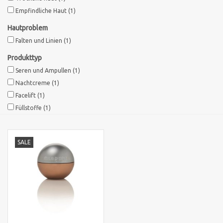
Empfindliche Haut
(1)
Sothys Paris
Hautproblem
Falten und Linien
(1)
Mila d'Opiz
Produkttyp
Seren und Ampullen
(1)
Bernard cassiere
Nachtcreme
(1)
Facelift
(1)
Pascaud
Füllstoffe
(1)
Fusion Meso
SALE
PCA SKINCARE
Ekseption Skincare
Blog