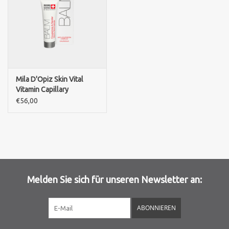
Sothys Paris
Mila d'Opiz
Bernard cassiere
Mila D'Opiz Skin Vital
Vitamin Capillary
Balm/DERMA SCIENCE BY
€56,00
Pascaud
MILA D'OPIZ
COUPEROSA & SPIDER
VEINS NORMALIZER
Fusion Meso
INSTEAD
PCA SKINCARE
Melden Sie sich für unseren Newsletter an:
Ekseption Skincare
ABONNIEREN
Blog