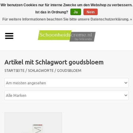
Wir benutzen Cookies nur für interne Zwecke um den Webshop zu verbessern.
Ist das in Ordnung?
Ja
Nein
0 Artikel - €0,00
Für weitere Informationen beachten Sie bitte unsere Datenschutzerklärung. »
Startseite
Hauttyp
Artikel mit Schlagwort goudsbloem
Produkte
STARTSEITE
/
SCHLAGWORTE
/
GOUDSBLOEM
Hautprobleme
Männer pflege
Aktionen
Neu !!