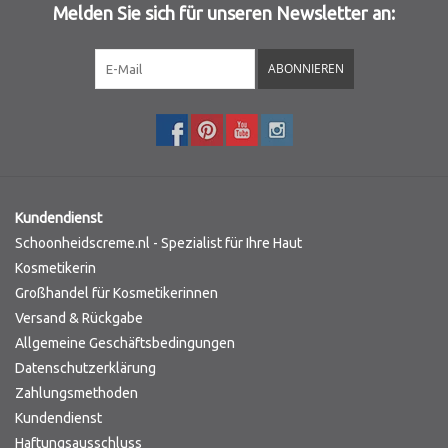
Melden Sie sich für unseren Newsletter an:
Sothys Paris
ABONNIEREN
Mila d'Opiz
Bernard cassiere
Pascaud
Kundendienst
Schoonheidscreme.nl - Spezialist für Ihre Haut
Fusion Meso
Kosmetikerin
Großhandel für Kosmetikerinnen
Versand & Rückgabe
PCA SKINCARE
Allgemeine Geschäftsbedingungen
Datenschutzerklärung
Ekseption Skincare
Zahlungsmethoden
Kundendienst
Blog
Haftungsausschluss