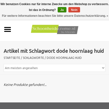
Wir benutzen Cookies nur für interne Zwecke um den Webshop zu verbessern.
Ist das in Ordnung?
Ja
Nein
0 Artikel - €0,00
Für weitere Informationen beachten Sie bitte unsere Datenschutzerklärung. »
Startseite
Hauttyp
Artikel mit Schlagwort dode hoornlaag huid
Produkte
STARTSEITE
/
SCHLAGWORTE
/
DODE HOORNLAAG HUID
Hautprobleme
Männer pflege
Keine Produkte gefunden!...
Aktionen
Neu !!