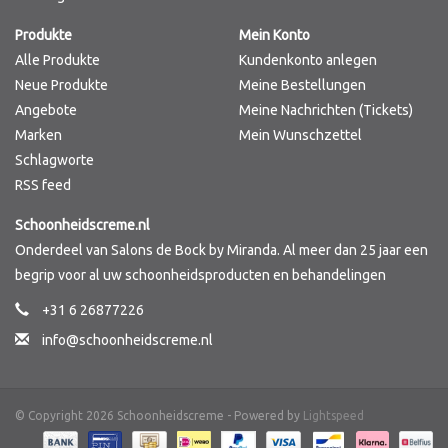
Produkte
Mein Konto
Marken
Alle Produkte
Kundenkonto anlegen
Neue Produkte
Meine Bestellungen
Angebote
Meine Nachrichten (Tickets)
Marken
Mein Wunschzettel
Schlagworte
RSS feed
Schoonheidscreme.nl
Onderdeel van Salons de Bock by Miranda. Al meer dan 25 jaar een
begrip voor al uw schoonheidsproducten en behandelingen
+31 6 26877226
info@schoonheidscreme.nl
© Copyright 2026 Schoonheidscreme - Powered by
Lightspeed