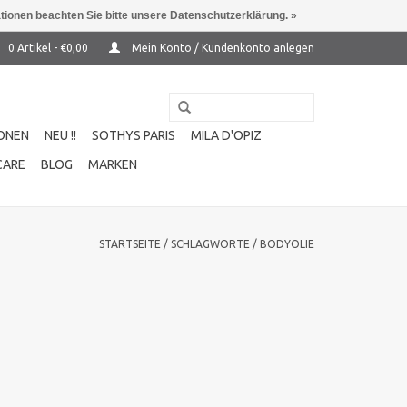
ationen beachten Sie bitte unsere Datenschutzerklärung. »
0 Artikel - €0,00
Mein Konto / Kundenkonto anlegen
ONEN
NEU !!
SOTHYS PARIS
MILA D'OPIZ
CARE
BLOG
MARKEN
STARTSEITE
/
SCHLAGWORTE
/
BODYOLIE