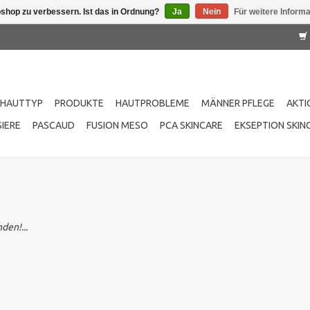
shop zu verbessern. Ist das in Ordnung?
Ja
Nein
Für weitere Inform
HAUTTYP
PRODUKTE
HAUTPROBLEME
MÄNNER PFLEGE
AKTI
IERE
PASCAUD
FUSION MESO
PCA SKINCARE
EKSEPTION SKIN
den!...