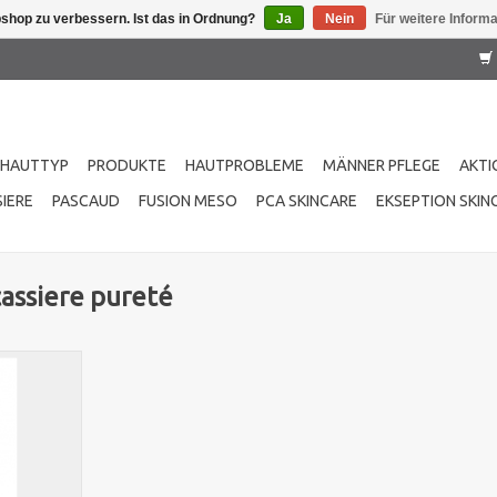
shop zu verbessern. Ist das in Ordnung?
Ja
Nein
Für weitere Inform
HAUTTYP
PRODUKTE
HAUTPROBLEME
MÄNNER PFLEGE
AKTI
IERE
PASCAUD
FUSION MESO
PCA SKINCARE
EKSEPTION SKIN
cassiere pureté
 nettoyants
te pureté
und zarte
schiedenen
 täglich zu
en sichtbar
autstruktur