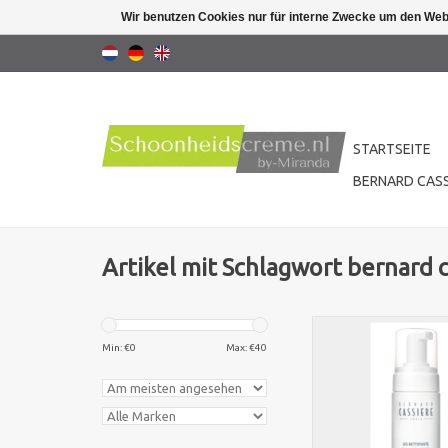
Wir benutzen Cookies nur für interne Zwecke um den Web
STARTSEITE
BERNARD CASS
Artikel mit Schlagwort bernard 
Bernard cassière les
La mousse nettoyan
Min: €
0
Max: €
40
Haut.Dieser feine 
Schaum wirkt auf ver
Ebenen, um Ihre Haut
verschönern. , die Por
zu straffen und die H