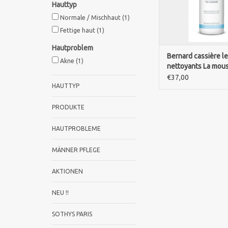
Hauttyp
zu verfeiner
Normale / Mischhaut
(1)
ZUM WARENKORB HI
Fettige haut
(1)
Hautproblem
Bernard cassière l
Akne
(1)
nettoyants La mou
nettoyante pureté
€37,00
HAUTTYP
PRODUKTE
HAUTPROBLEME
MÄNNER PFLEGE
AKTIONEN
NEU !!
SOTHYS PARIS