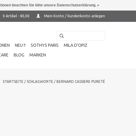
ationen beachten Sie bitte unsere Datenschutzerklärung. »
0 Artikel - €0,00
Mein Konto / Kundenkonto anlegen
ONEN
NEU !!
SOTHYS PARIS
MILA D'OPIZ
CARE
BLOG
MARKEN
STARTSEITE
/
SCHLAGWORTE
/
BERNARD CASSIERE PURETÉ